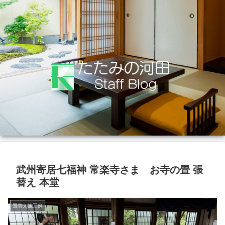
武州寄居七福神 常楽寺さま お寺の畳 張
替え 本堂
畳替え施工例