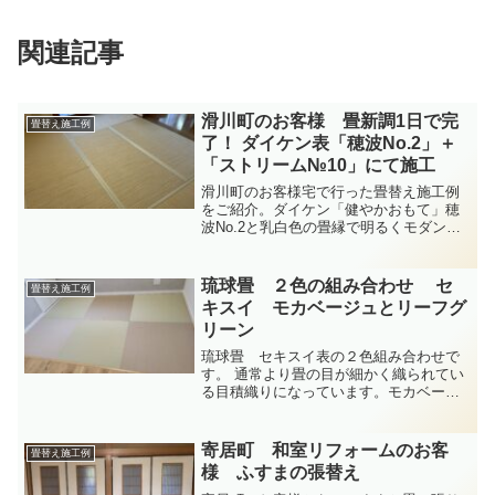
関連記事
滑川町のお客様 畳新調1日で完
畳替え施工例
了！ ダイケン表「穂波No.2」＋
「ストリーム№10」にて施工
滑川町のお客様宅で行った畳替え施工例
をご紹介。ダイケン「健やかおもて」穂
波No.2と乳白色の畳縁で明るくモダンな
和室に仕上がりました。畳替えは1日で完
了します。
琉球畳 ２色の組み合わせ セ
畳替え施工例
キスイ モカベージュとリーフグ
リーン
琉球畳 セキスイ表の２色組み合わせで
す。 通常より畳の目が細かく織られてい
る目積織りになっています。モカベージ
ュとリーフグリーンの優しい色調の畳で
す。
寄居町 和室リフォームのお客
畳替え施工例
様 ふすまの張替え