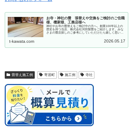
お寺・神社の畳 張替えや交換をご検討のご住職
様、檀家様、工務店様へ
神社やお寺の畳替えをご検討中の方へ。創業100年以上の
歴史を持つ当店、株式会社河田製畳をご紹介します。みな
さまの畳店探しのご参考にしていただけたら嬉しく思いま
す。
2026.05.17
t-kawata.com
畳替え施工例
寄居町
施工例
寺社