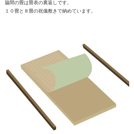
脇間の畳は畳表の裏返しです。
１０畳と８畳の祝儀敷きで納めています。