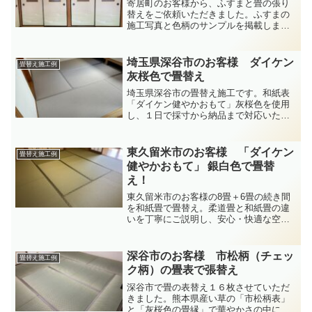
寄居町のお客様から、ふすまと畳の張り
替えをご依頼いただきました。ふすまの
施工写真と色柄のサンプルを掲載します
ので御参考になさってください。
埼玉県深谷市のお客様 ダイケン
畳替え施工例
灰桜色で畳替え
埼玉県深谷市の畳替え施工です。和紙表
「ダイケン健やかおもて」灰桜色を使用
し、１日で採寸から納品まで対応いたし
ます。色あせしにくい素材なので、日差
しの入る明るいお部屋にもおすすめで
す！ 寄居町・熊谷市など近隣地域でも畳
東久留米市のお客様 「ダイケン
畳替え施工例
替えや襖・障子張替えも承っておりま
健やかおもて」 銀白色で畳替
す。
え！
東久留米市のお客様の8畳＋6畳の続き間
を和紙畳で畳替え。柔道畳と和紙畳の違
いを丁寧にご説明し、安心・快適な空間
へ施工しました。
深谷市のお客様 市松柄（チェッ
畳替え施工例
ク柄）の畳表で張替え
深谷市で畳の表替え１６枚させていただ
きました。熊本県産い草の「市松柄表」
と「灰桜色の畳縁」で華やかさの中にも