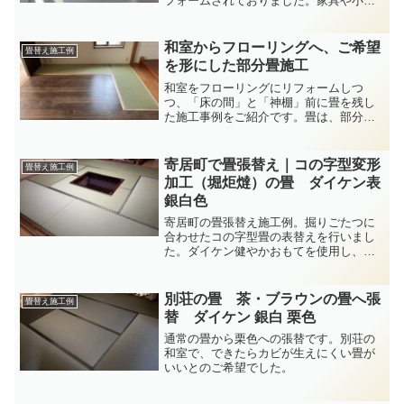
フォームされておりました。家具や小物
等も多くありましたので、寸法の正確と
かかる時間を考え、２組に分かれて採寸
させていただきました。
和室からフローリングへ、ご希望
畳替え施工例
を形にした部分畳施工
和室をフローリングにリフォームしつ
つ、「床の間」と「神棚」前に畳を残し
た施工事例をご紹介です。畳は、部分施
工もできます (^^)
寄居町で畳張替え｜コの字型変形
畳替え施工例
加工（堀炬燵）の畳 ダイケン表
銀白色
寄居町の畳張替え施工例。掘りごたつに
合わせたコの字型畳の表替えを行いまし
た。ダイケン健やかおもてを使用し、耐
久性や施工のポイント、分割畳との違い
も詳しく解説します。
別荘の畳 茶・ブラウンの畳へ張
畳替え施工例
替 ダイケン 銀白 栗色
通常の畳から栗色への張替です。別荘の
和室で、できたらカビが生えにくい畳が
いいとのご希望でした。