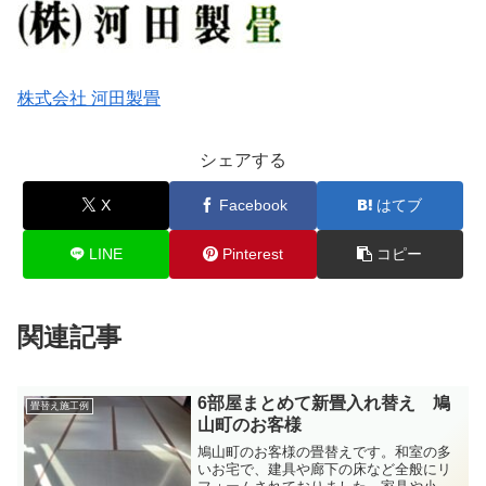
株式会社 河田製畳
シェアする
X
Facebook
はてブ
LINE
Pinterest
コピー
関連記事
6部屋まとめて新畳入れ替え 鳩
畳替え施工例
山町のお客様
鳩山町のお客様の畳替えです。和室の多
いお宅で、建具や廊下の床など全般にリ