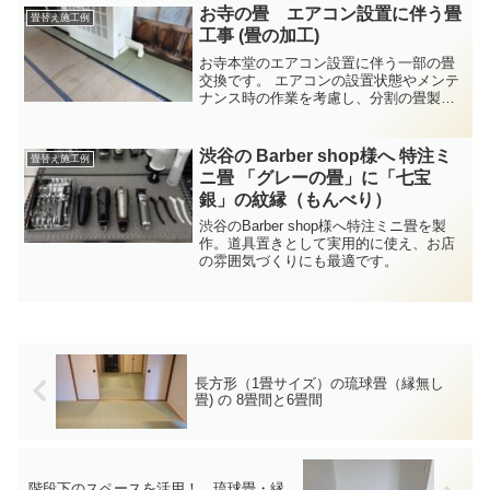
お寺の畳 エアコン設置に伴う畳
畳替え施工例
工事 (畳の加工)
お寺本堂のエアコン設置に伴う一部の畳
交換です。 エアコンの設置状態やメンテ
ナンス時の作業を考慮し、分割の畳製作
にしました。
渋谷の Barber shop様へ 特注ミ
畳替え施工例
ニ畳 「グレーの畳」に「七宝
銀」の紋縁（もんべり）
渋谷のBarber shop様へ特注ミニ畳を製
作。道具置きとして実用的に使え、お店
の雰囲気づくりにも最適です。
長方形（1畳サイズ）の琉球畳（縁無し
畳) の 8畳間と6畳間
階段下のスペースを活用！ 琉球畳・縁