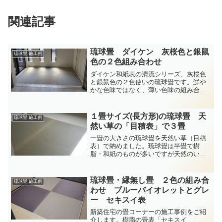
関連記事
琉球畳 ダイケン 灰桜色と銀鼠
琉球畳 施工例
色の２色組み合わせ
ダイケン和紙表の清流シリーズ、灰桜色
と銀鼠色の２色使いの琉球畳です。鮮や
かな色味ではなく、薄い色味の組み合わ
せがシックな印象を持たせています。
１畳サイズ(長方形)の琉球畳 天
琉球畳 施工例
然い草の「目積表」で３畳
一畳の大きさの琉球畳を天然い草（目積
表）で納めました。琉球畳は半畳で樹
脂・和紙のものが多いですが天然のい草
も良いものです(^^)/
琉球畳・縁無し畳 ２色の組み合
琉球畳 施工例
わせ ブルーバイオレットとグレ
ー セキスイ表
新築住宅の畳コーナーの施工事例をご紹
介します。樹脂の畳表「セキスイ