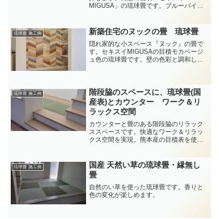
MIGUSA」の琉球畳です。ブルーバイオ
レットとグレーの２色の組み合わせで施
工しました。ブルーバイオレットは青み
の強いパープル、そして、グレーはブル
新築住宅のヌックの畳 琉球畳
琉球畳 施工例
ー系の色によく合いますので...
隠れ家的な小スペース『ヌック』の畳で
す。セキスイMIGUSAの目積モカベージ
ュ色の琉球畳です。壁の色彩と調和した
優しい色合いです。
階段脇のスペースに、琉球畳(国
琉球畳 施工例
産表)とカウンター ワーク＆リ
ラックス空間
カウンターと畳のある階段脇のリラック
ススペースです。快適なワーク＆リラッ
クス空間を実現。熊本産の目積表を使っ
た縁無し畳です。自然のい草の香りと経
年変化を楽しみます。
国産 天然い草の琉球畳・縁無し
琉球畳 施工例
畳
自然のい草を使った琉球畳です。香りと
色の変化が楽しめます。